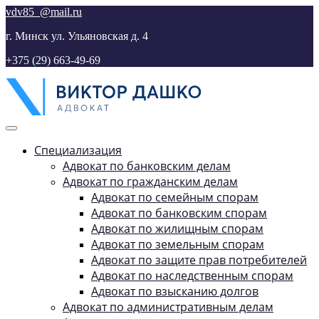
Skip
vdv85_@mail.ru
to
г. Минск ул. Ульяновская д. 4
content
+375 (29) 663-49-69
Main
Navigation
Специализация
Адвокат по банковским делам
Адвокат по гражданским делам
Адвокат по семейным спорам
Адвокат по банковским спорам
Адвокат по жилищным спорам
Адвокат по земельным спорам
Адвокат по защите прав потребителей
Адвокат по наследственным спорам
Адвокат по взысканию долгов
Адвокат по административным делам